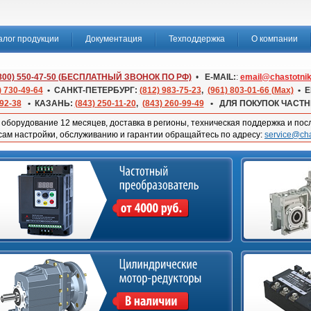
алог продукции
Документация
Техподдержка
О компании
(800) 550-47-50 (БЕСПЛАТНЫЙ ЗВОНОК ПО РФ)
•
E-MAIL:
:
email@chastotnik
) 730-49-64
• САНКТ-ПЕТЕРБУРГ:
(812) 983-75-23
,
(961) 803-01-66 (Max)
• Е
-92-38
• КАЗАНЬ:
(843) 250-11-20
,
(843) 260-99-49
• ДЛЯ ПОКУПОК ЧАСТ
оборудование 12 месяцев, доставка в регионы, техническая поддержка и по
сам настройки, обслуживанию и гарантии обращайтесь по адресу:
service@cha