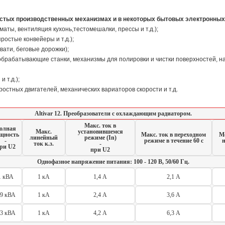
ростых производственных механизмах и в некоторых бытовых электронных
ты, вентиляция кухонь,тестомешалки, прессы и т.д.);
ростые конвейеры и т.д.);
вати, беговые дорожки);
брабатывающие станки, механизмы для полировки и чистки поверхностей, н
 т.д.);
ростных двигателей, механических вариаторов скорости и т.д.
Altivar 12. Преобразователи с охлаждающим радиатором.
Макс. ток в
олная
Макс.
установившемся
щность
Макс. ток в переходном
Мо
линейный
режиме (In)
-
режиме в течение 60 с
н
ток к.з.
-
ри U2
при U2
Однофазное напряжение питания: 100 - 120 В, 50/60 Гц.
1 кВА
1 кА
1,4 А
2,1 А
,9 кВА
1 кА
2,4 А
3,6 А
,3 кВА
1 кА
4,2 А
6,3 А