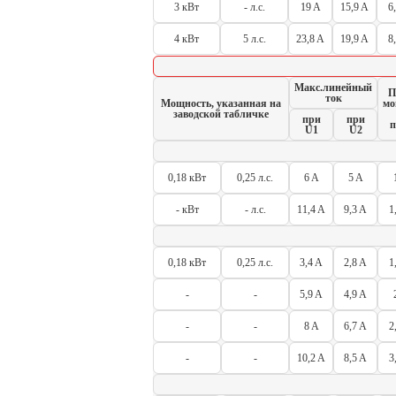
3 кВт
- л.с.
19 A
15,9 A
6
4 кВт
5 л.с.
23,8 A
19,9 A
8
Макс.линейный
П
ток
Мощность, указанная на
мо
заводской табличке
при
при
п
U1
U2
0,18 кВт
0,25 л.с.
6 A
5 A
- кВт
- л.с.
11,4 A
9,3 A
1
0,18 кВт
0,25 л.с.
3,4 A
2,8 A
1
-
-
5,9 A
4,9 A
-
-
8 A
6,7 A
2
-
-
10,2 A
8,5 A
3