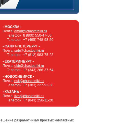
• МОСКВА •
Почта:
email@chastotniki.ru
Телефон:
8 (800) 550-47-50
Телефон:
+7 (495) 748-98-50
• САНКТ-ПЕТЕРБУРГ •
Почта:
spb@chastotniki.ru
Телефон:
+7 (812) 983-75-23
• ЕКАТЕРИНБУРГ •
Почта:
ekb@chastotniki.ru
Телефон:
+7 (343) 266-37-54
• НОВОСИБИРСК •
Почта:
nsk@chastotniki.ru
Телефон:
+7 (383) 227-92-38
• КАЗАНЬ •
Почта:
kzn@chastotniki.ru
Телефон:
+7 (843) 250-11-20
 решение разработчикам простых компактных