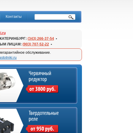
Контакты
i.ru
КАТЕРИНБУРГ:
(343) 266-37-54
•
НЫМ ЛИЦАМ:
(903) 707-52-22
•
слегарантийное обслуживание.
stotniki.ru