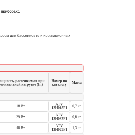
 приборах:
.
асосы для бассейнов или ирригационных
щность, рассеиваемая при
Номер по
Масса
оминальной нагрузке (In)
каталогу
ATV
18 Вт
0,7 кг
12H018F1
ATV
29 Вт
0,8 кг
12H037F1
ATV
48 Вт
1,3 кг
12H075F1