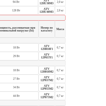
ATV
94 Вт
2,0 кг
12HU30M3
ATV
128 Вт
2,0 кг
12HU40M3
ощность, рассеиваемая при
Номер по
Масса
номинальной нагрузке (In)
каталогу
ATV
18 Вт
0,7 кг
12H018F1
ATV
29 Вт
0,7 кг
12P037F1
ATV
18 Вт
0,7 кг
12H018M2
ATV
27 Вт
0,7 кг
12P037M2
ATV
34 Вт
0,7 кг
12P055M2
ATV
44 Вт
0,7 кг
12P075M2