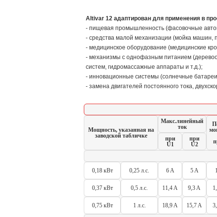
Altivar 12 адаптирован для применения в п
- пищевая промышленность (фасовочные автома
- средства малой механизации (мойка машин, п
- медицинское оборудование (медицинские кро
- механизмы с однофазным питанием (деревоо
систем, гидромассажные аппараты и т.д.);
- инновационные системы (солнечные батареи и
- замена двигателей постоянного тока, двухско
Макс.линейный
П
ток
Мощность, указанная на
мо
заводской табличке
при
при
п
U1
U2
0,18 кВт
0,25 л.с.
6 A
5 A
0,37 кВт
0,5 л.с.
11,4 A
9,3 A
1
0,75 кВт
1 л.с.
18,9 A
15,7 A
3