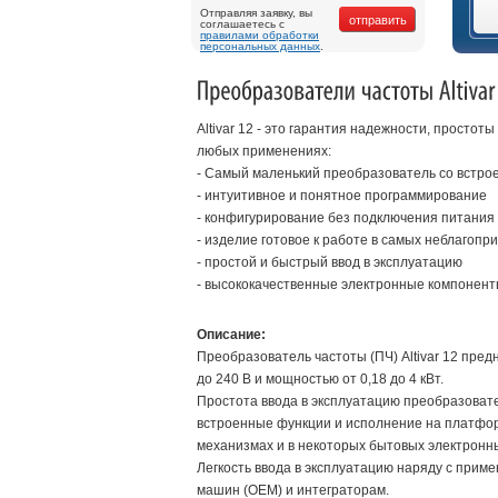
Отправляя заявку, вы
соглашаетесь с
правилами обработки
персональных данных
.
Altivar 12 - это гарантия надежности, просто
любых применениях:
- Самый маленький преобразователь со встр
- интуитивное и понятное программирование
- конфигурирование без подключения питания 
- изделие готовое к работе в самых неблагопр
- простой и быстрый ввод в эксплуатацию
- высококачественные электронные компоненты
Описание:
Преобразователь частоты (ПЧ) Altivar 12 пре
до 240 В и мощностью от 0,18 до 4 кВт.
Простота ввода в эксплуатацию преобразовател
встроенные функции и исполнение на платфо
механизмах и в некоторых бытовых электронн
Легкость ввода в эксплуатацию наряду с при
машин (OEM) и интеграторам.