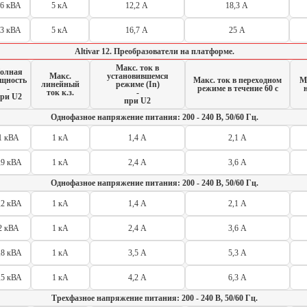
,6 кВА
5 кА
12,2 А
18,3 А
,3 кВА
5 кА
16,7 А
25 А
Altivar 12. Преобразователи на платформе.
Макс. ток в
олная
Макс.
установившемся
щность
Макс. ток в переходном
М
линейный
режиме (In)
-
режиме в течение 60 с
ток к.з.
-
ри U2
при U2
Однофазное напряжение питания: 200 - 240 В, 50/60 Гц.
1 кВА
1 кА
1,4 А
2,1 А
,9 кВА
1 кА
2,4 А
3,6 А
Однофазное напряжение питания: 200 - 240 В, 50/60 Гц.
,2 кВА
1 кА
1,4 А
2,1 А
2 кВА
1 кА
2,4 А
3,6 А
,8 кВА
1 кА
3,5 А
5,3 А
,5 кВА
1 кА
4,2 А
6,3 А
Трехфазное напряжение питания: 200 - 240 В, 50/60 Гц.