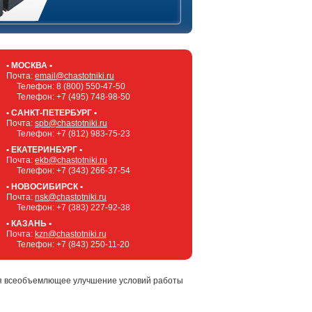
• МОСКВА •
Почта:
email@chastotniki.ru
Телефон:
8 (800) 550-47-50
Телефон:
+7 (495) 748-98-50
• САНКТ-ПЕТЕРБУРГ •
Почта:
spb@chastotniki.ru
Телефон:
+7 (812) 983-75-23
• ЕКАТЕРИНБУРГ •
Почта:
ekb@chastotniki.ru
Телефон:
+7 (343) 266-37-54
• НОВОСИБИРСК •
Почта:
nsk@chastotniki.ru
Телефон:
+7 (383) 227-92-38
• КАЗАНЬ •
Почта:
kzn@chastotniki.ru
Телефон:
+7 (843) 250-11-20
тся всеобъемлющее улучшение условий работы