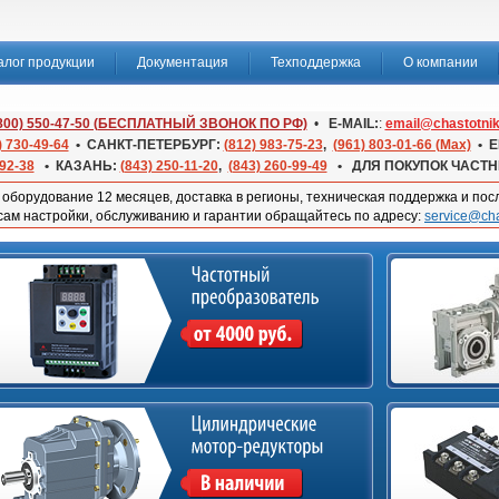
алог продукции
Документация
Техподдержка
О компании
(800) 550-47-50 (БЕСПЛАТНЫЙ ЗВОНОК ПО РФ)
•
E-MAIL:
:
email@chastotnik
) 730-49-64
• САНКТ-ПЕТЕРБУРГ:
(812) 983-75-23
,
(961) 803-01-66 (Max)
• Е
-92-38
• КАЗАНЬ:
(843) 250-11-20
,
(843) 260-99-49
• ДЛЯ ПОКУПОК ЧАСТ
оборудование 12 месяцев, доставка в регионы, техническая поддержка и по
сам настройки, обслуживанию и гарантии обращайтесь по адресу:
service@cha