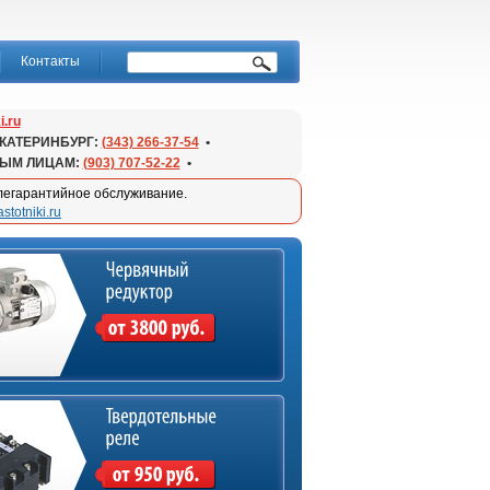
Контакты
i.ru
КАТЕРИНБУРГ:
(343) 266-37-54
•
НЫМ ЛИЦАМ:
(903) 707-52-22
•
слегарантийное обслуживание.
stotniki.ru